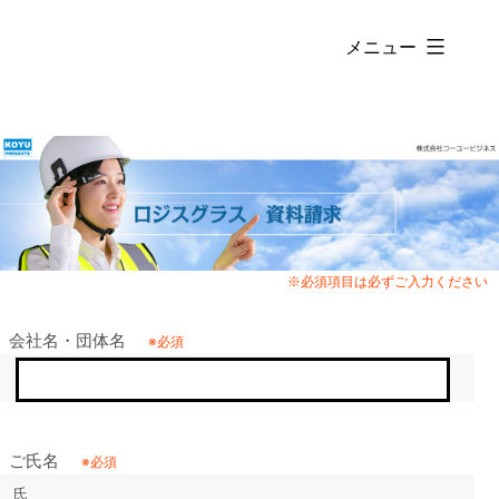
ン
メニュー
テ
ロ
ン
ジ
ツ
ス
へ
グ
ス
ラ
キ
ス
ッ
プ
会社名・団体名
ご氏名
氏